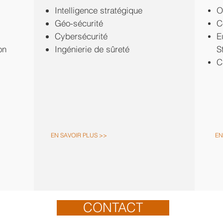
Intelligence stratégique
​
Géo-sécurité
C
Cybersécurité
E
on
Ingénierie de sûreté
S
C
EN SAVOIR PLUS >>
EN
CONTACT